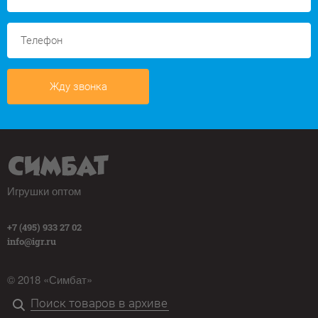
Жду звонка
Игрушки оптом
+7 (495) 933 27 02
info@igr.ru
© 2018 «Симбат»