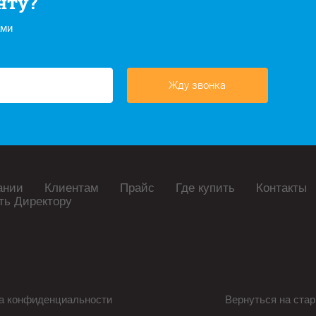
нту?
ами
Жду звонка
ании
Клиентам
Прайс
Где купить
Контакты
ть Директору
а конфиденциальности
Вернуться на стар