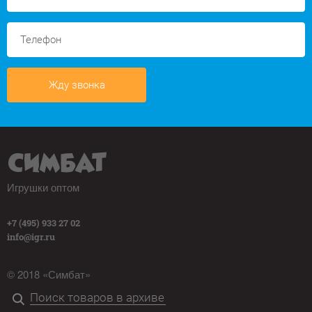
Жду звонка
Игрушки оптом
+7 (495) 933 27 02
info@igr.ru
© 2018 «Симбат»