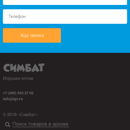
Жду звонка
Игрушки оптом
+7 (495) 933 27 02
info@igr.ru
© 2018 «Симбат»