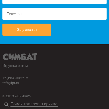
Жду звонка
Игрушки оптом
+7 (495) 933 27 02
info@igr.ru
© 2018 «Симбат»