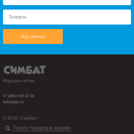
Жду звонка
Игрушки оптом
+7 (495) 933 27 02
info@igr.ru
© 2018 «Симбат»