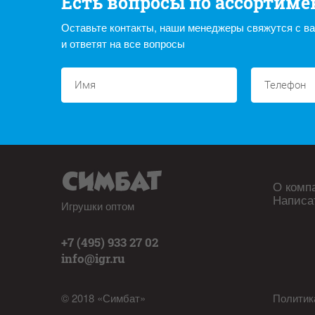
Есть вопросы по ассортиме
Оставьте контакты, наши менеджеры свяжутся с в
и ответят на все вопросы
О комп
Написа
Игрушки оптом
+7 (495) 933 27 02
info@igr.ru
© 2018 «Симбат»
Политик