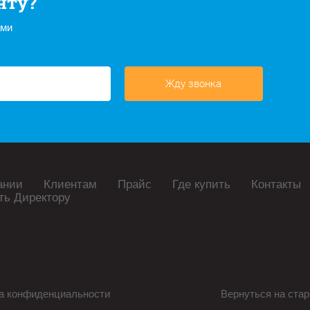
нту?
ами
Жду звонка
ании
Клиентам
Прайс
Где купить
Контакты
ть Директору
а конфиденциальности
Вернуться на стар