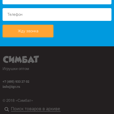
Жду звонка
Игрушки оптом
+7 (495) 933 27 02
info@igr.ru
© 2018 «Симбат»