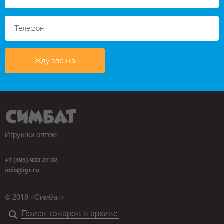
Жду звонка
Игрушки оптом
+7 (495) 933 27 02
info@igr.ru
© 2018 «Симбат»