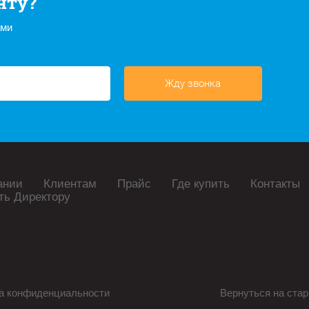
нту?
ами
Жду звонка
ании
Клиентам
Прайс
Где купить
Контакты
ть Директору
а конфиденциальности
Вернуться на стар