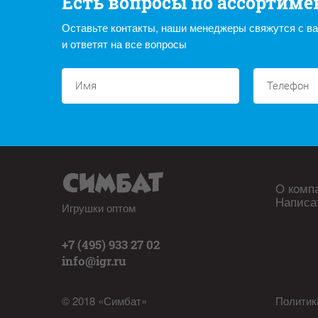
Есть вопросы по ассортиме
Оставьте контакты, наши менеджеры свяжутся с в
и ответят на все вопросы
О комп
Написа
Игрушки оптом
+7 (495) 933 27 02
info@igr.ru
© 2018 «Симбат»
Политик