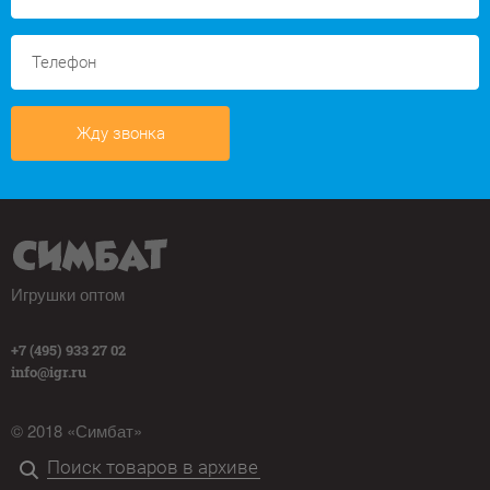
Жду звонка
Игрушки оптом
+7 (495) 933 27 02
info@igr.ru
© 2018 «Симбат»