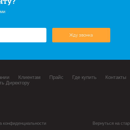
нту?
ами
Жду звонка
ании
Клиентам
Прайс
Где купить
Контакты
ть Директору
а конфиденциальности
Вернуться на стар