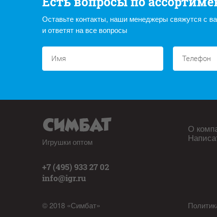
Есть вопросы по ассортиме
Оставьте контакты, наши менеджеры свяжутся с в
и ответят на все вопросы
О комп
Написа
Игрушки оптом
+7 (495) 933 27 02
info@igr.ru
© 2018 «Симбат»
Политик