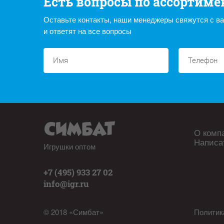
Есть вопросы по ассортиме
Оставьте контакты, наши менеджеры свяжутся с в
и ответят на все вопросы
О комп
Написа
Игрушки оптом
+7 (495) 933 27 02
info@igr.ru
© 2018 «Симбат»
Политик