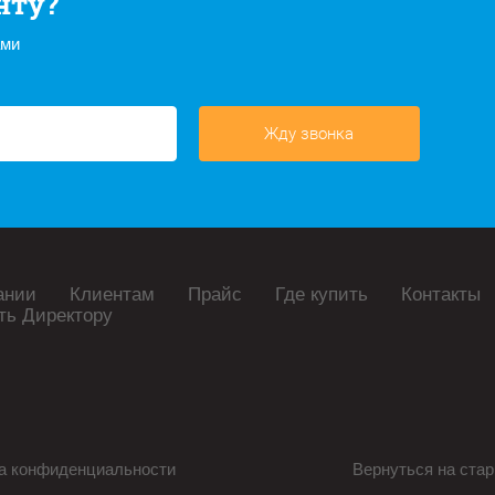
нту?
ами
Жду звонка
ании
Клиентам
Прайс
Где купить
Контакты
ть Директору
а конфиденциальности
Вернуться на стар