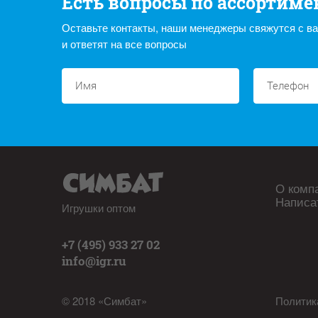
Есть вопросы по ассортиме
Оставьте контакты, наши менеджеры свяжутся с в
и ответят на все вопросы
О комп
Написа
Игрушки оптом
+7 (495) 933 27 02
info@igr.ru
© 2018 «Симбат»
Политик