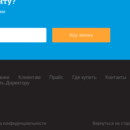
нту?
ами
Жду звонка
ании
Клиентам
Прайс
Где купить
Контакты
ть Директору
а конфиденциальности
Вернуться на стар