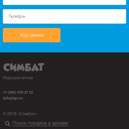
Жду звонка
Игрушки оптом
+7 (495) 933 27 02
info@igr.ru
© 2018 «Симбат»