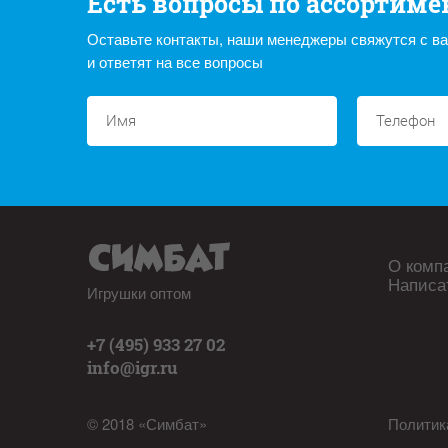
Есть вопросы по ассортиме
Оставьте контакты, наши менеджеры свяжутся с в
и ответят на все вопросы
О комп
Написа
Игрушки оптом
+7 (495) 933 27 02
info@igr.ru
© 2018 «Симбат»
Политик