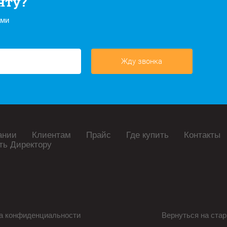
нту?
ами
Жду звонка
ании
Клиентам
Прайс
Где купить
Контакты
ть Директору
а конфиденциальности
Вернуться на стар