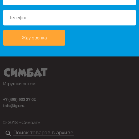
Жду звонка
Игрушки оптом
+7 (495) 933 27 02
info@igr.ru
© 2018 «Симбат»