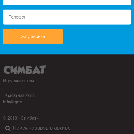
Жду звонка
Игрушки оптом
+7 (495) 933 27 02
info@igr.ru
© 2018 «Симбат»