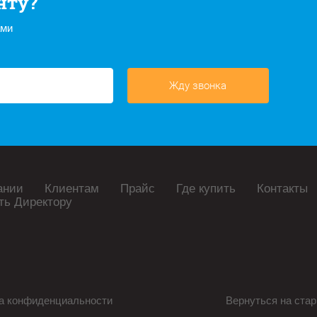
нту?
ами
Жду звонка
ании
Клиентам
Прайс
Где купить
Контакты
ть Директору
а конфиденциальности
Вернуться на стар