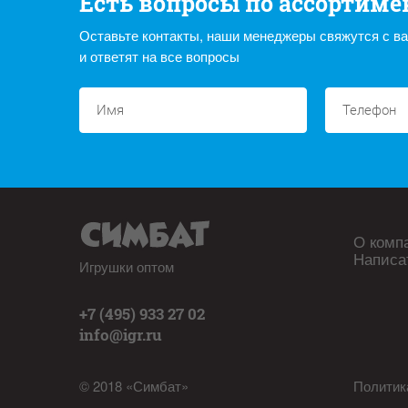
Есть вопросы по ассортиме
Оставьте контакты, наши менеджеры свяжутся с в
и ответят на все вопросы
О комп
Написа
Игрушки оптом
+7 (495) 933 27 02
info@igr.ru
© 2018 «Симбат»
Политик