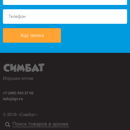
Жду звонка
Игрушки оптом
+7 (495) 933 27 02
info@igr.ru
© 2018 «Симбат»