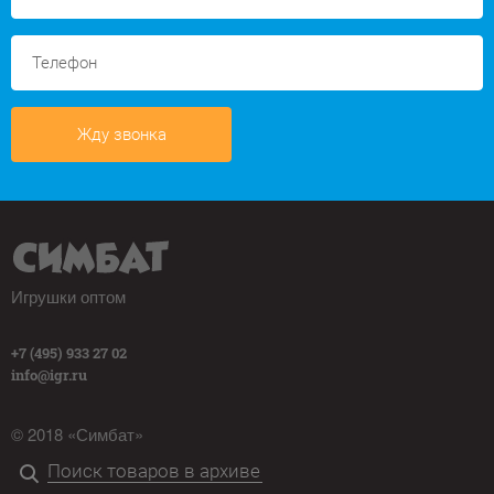
Жду звонка
Игрушки оптом
+7 (495) 933 27 02
info@igr.ru
© 2018 «Симбат»