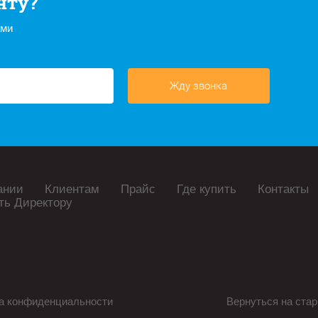
нту?
ами
Жду звонка
ании
Клиентам
Прайс
Где купить
Контакты
ть Директору
а конфиденциальности
Вернуться на стар