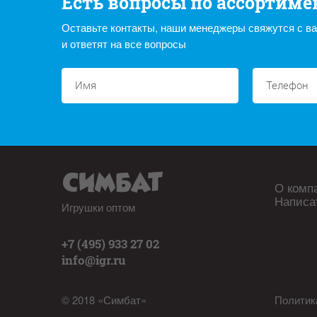
Есть вопросы по ассортиме
Оставьте контакты, наши менеджеры свяжутся с в
и ответят на все вопросы
О комп
Написа
Игрушки оптом
+7 (495) 933 27 02
info@igr.ru
© 2018 «Симбат»
Политик