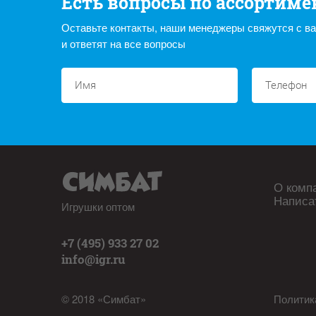
Есть вопросы по ассортиме
Оставьте контакты, наши менеджеры свяжутся с в
и ответят на все вопросы
О комп
Написа
Игрушки оптом
+7 (495) 933 27 02
info@igr.ru
© 2018 «Симбат»
Политик