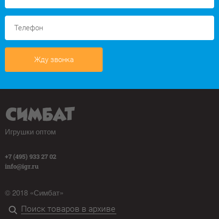
Жду звонка
Игрушки оптом
+7 (495) 933 27 02
info@igr.ru
© 2018 «Симбат»