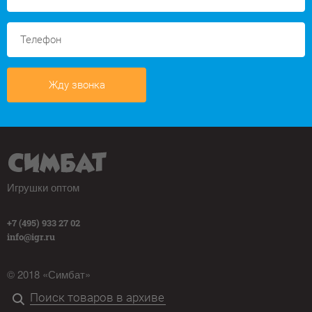
Жду звонка
Игрушки оптом
+7 (495) 933 27 02
info@igr.ru
© 2018 «Симбат»