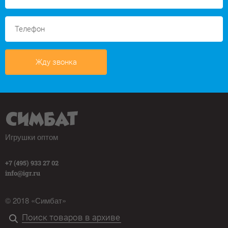
Жду звонка
Игрушки оптом
+7 (495) 933 27 02
info@igr.ru
© 2018 «Симбат»