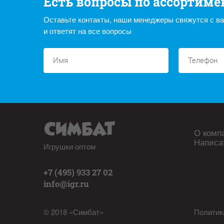
Есть вопросы по ассортиме
Оставьте контакты, наши менеджеры свяжутся с в
и ответят на все вопросы
О комп
Написа
Игрушки оптом
+7 (495) 933 27 02
info@igr.ru
© 2018 «Симбат»
Политик