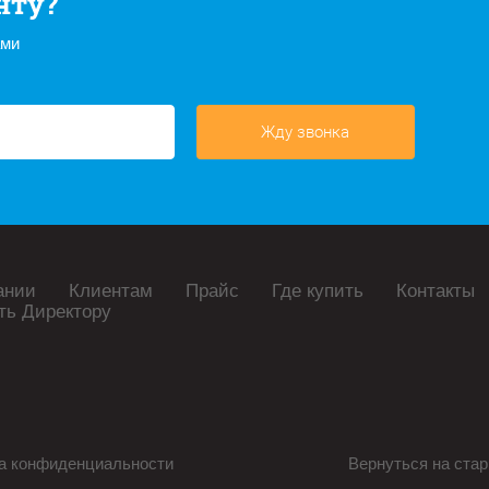
нту?
ами
Жду звонка
ании
Клиентам
Прайс
Где купить
Контакты
ть Директору
а конфиденциальности
Вернуться на стар