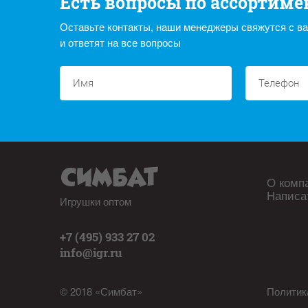
Есть вопросы по ассортиме
Оставьте контакты, наши менеджеры свяжутся с в
и ответят на все вопросы
О комп
Написа
Игрушки оптом
+7 (495) 933 27 02
info@igr.ru
© 2018 «Симбат»
Политик