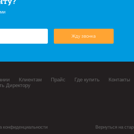
нту?
ами
Жду звонка
ании
Клиентам
Прайс
Где купить
Контакты
ть Директору
а конфиденциальности
Вернуться на стар