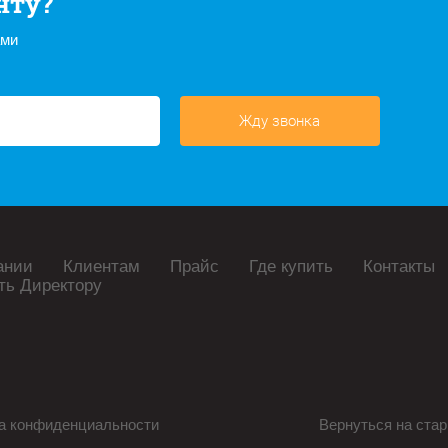
нту?
ами
Жду звонка
ании
Клиентам
Прайс
Где купить
Контакты
ть Директору
а конфиденциальности
Вернуться на стар