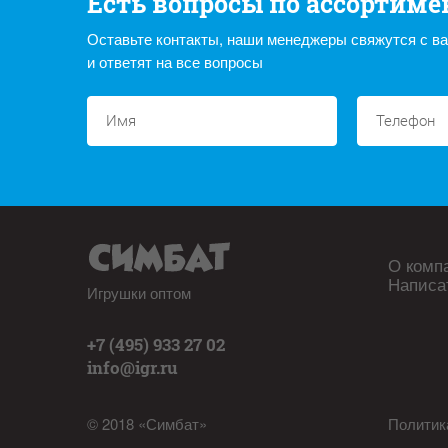
Есть вопросы по ассортиме
Оставьте контакты, наши менеджеры свяжутся с в
и ответят на все вопросы
О комп
Написа
Игрушки оптом
+7 (495) 933 27 02
info@igr.ru
© 2018 «Симбат»
Политик