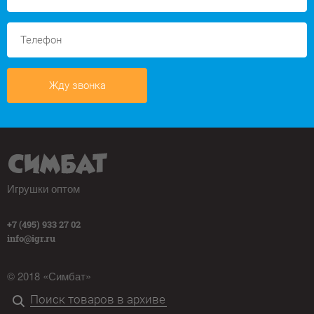
Жду звонка
Игрушки оптом
+7 (495) 933 27 02
info@igr.ru
© 2018 «Симбат»