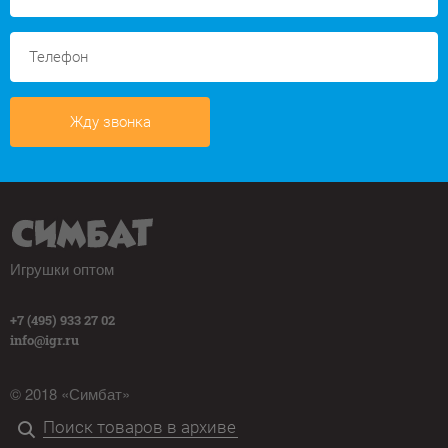
Жду звонка
Игрушки оптом
+7 (495) 933 27 02
info@igr.ru
© 2018 «Симбат»