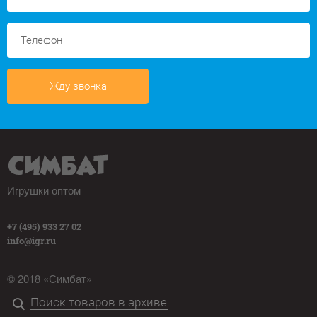
Жду звонка
Игрушки оптом
+7 (495) 933 27 02
info@igr.ru
© 2018 «Симбат»