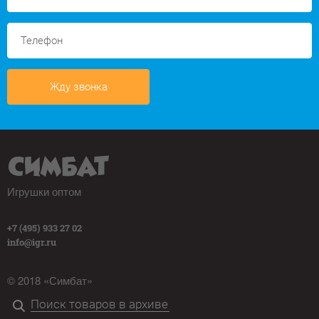
Жду звонка
Игрушки оптом
+7 (495) 933 27 02
info@igr.ru
© 2018 «Симбат»