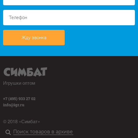
Жду звонка
Игрушки оптом
+7 (495) 933 27 02
info@igr.ru
© 2018 «Симбат»