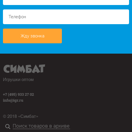
Жду звонка
Игрушки оптом
+7 (495) 933 27 02
info@igr.ru
© 2018 «Симбат»