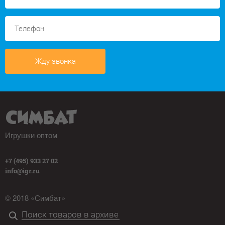
Жду звонка
Игрушки оптом
+7 (495) 933 27 02
info@igr.ru
© 2018 «Симбат»