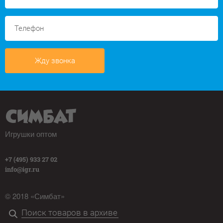
Жду звонка
Игрушки оптом
+7 (495) 933 27 02
info@igr.ru
© 2018 «Симбат»