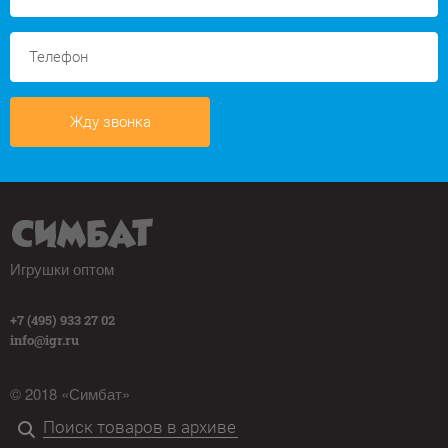
Жду звонка
Игрушки оптом
+7 (495) 933 27 02
info@igr.ru
© 2018 «Симбат»