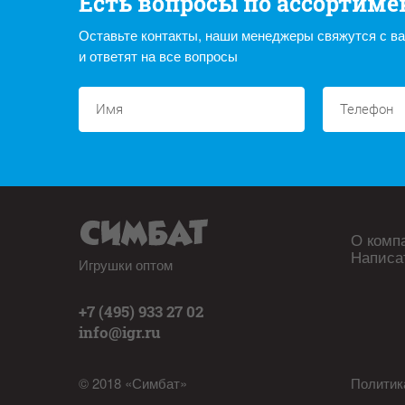
Есть вопросы по ассортиме
Оставьте контакты, наши менеджеры свяжутся с в
и ответят на все вопросы
О комп
Написа
Игрушки оптом
+7 (495) 933 27 02
info@igr.ru
© 2018 «Симбат»
Политик