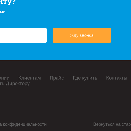
нту?
ами
Жду звонка
ании
Клиентам
Прайс
Где купить
Контакты
ть Директору
а конфиденциальности
Вернуться на стар