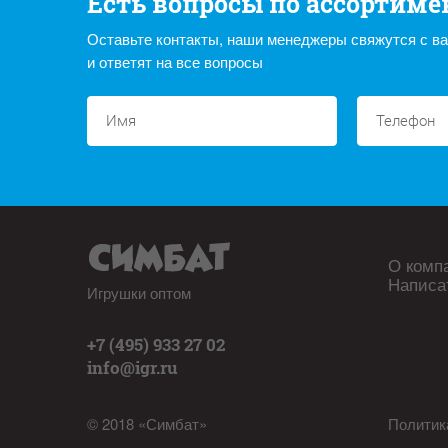
Есть вопросы по ассортиме
Оставьте контакты, наши менеджеры свяжутся с в
и ответят на все вопросы
О комп
Написа
Игрушки оптом
+7 (495) 933 27 02
info@igr.ru
© 2018 «Симбат»
Политик