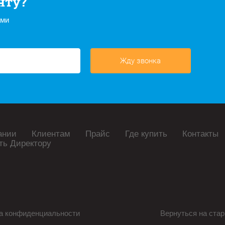
нту?
ами
Жду звонка
ании
Клиентам
Прайс
Где купить
Контакты
ть Директору
а конфиденциальности
Вернуться на стар