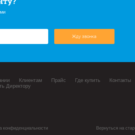
нту?
ами
Жду звонка
ании
Клиентам
Прайс
Где купить
Контакты
ть Директору
а конфиденциальности
Вернуться на стар