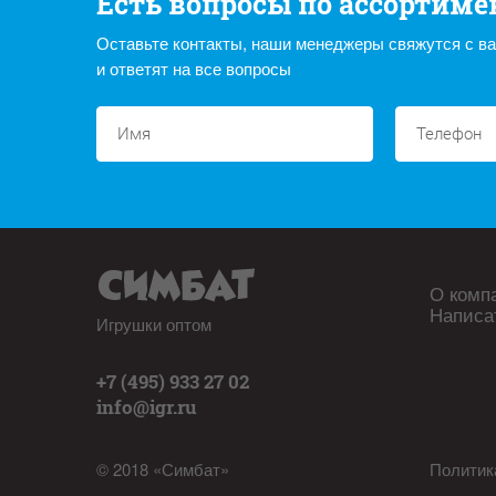
Есть вопросы по ассортиме
Оставьте контакты, наши менеджеры свяжутся с в
и ответят на все вопросы
О комп
Написа
Игрушки оптом
+7 (495) 933 27 02
info@igr.ru
© 2018 «Симбат»
Политик