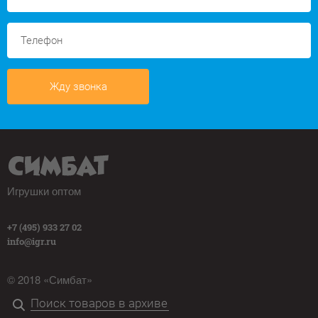
Жду звонка
Игрушки оптом
+7 (495) 933 27 02
info@igr.ru
© 2018 «Симбат»