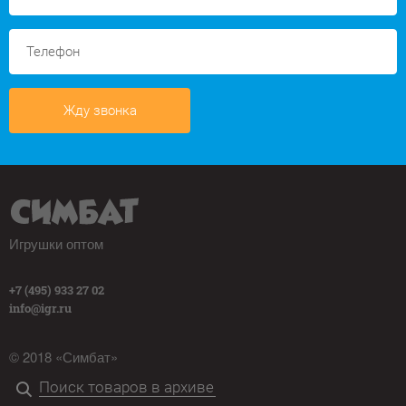
Жду звонка
Игрушки оптом
+7 (495) 933 27 02
info@igr.ru
© 2018 «Симбат»