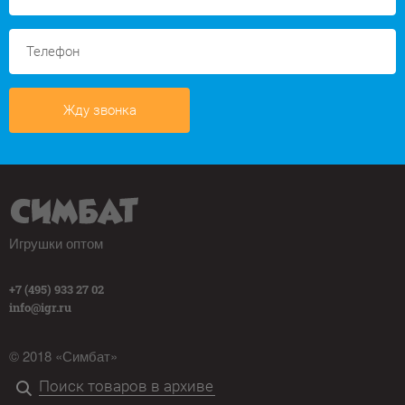
Жду звонка
Игрушки оптом
+7 (495) 933 27 02
info@igr.ru
© 2018 «Симбат»