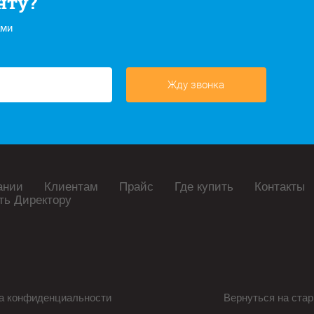
нту?
ами
Жду звонка
ании
Клиентам
Прайс
Где купить
Контакты
ть Директору
а конфиденциальности
Вернуться на стар