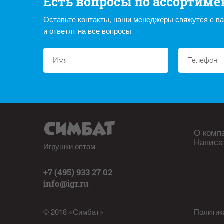
Есть вопросы по ассортиме
Оставьте контакты, наши менеджеры свяжутся с в
и ответят на все вопросы
О комп
Написа
Игрушки оптом
+7 (495) 933 27 02
info@igr.ru
© 2018 «Симбат»
Политик