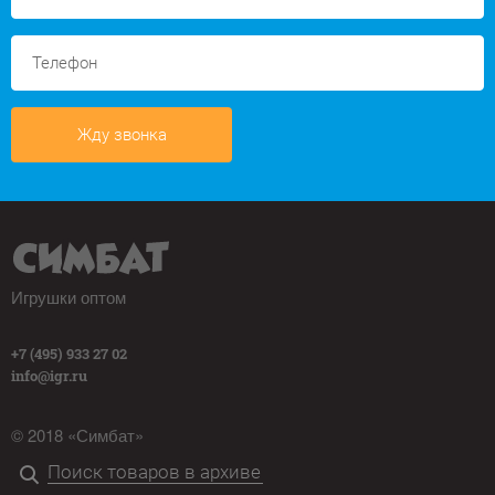
Жду звонка
Игрушки оптом
+7 (495) 933 27 02
info@igr.ru
© 2018 «Симбат»