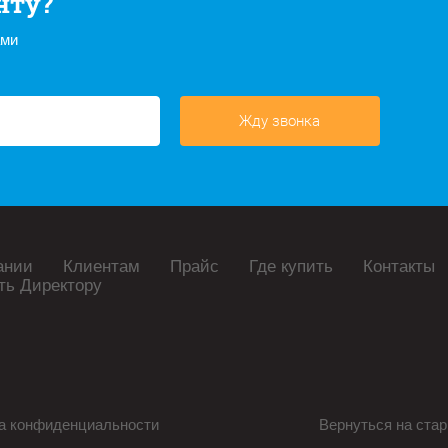
нту?
ами
Жду звонка
ании
Клиентам
Прайс
Где купить
Контакты
ть Директору
а конфиденциальности
Вернуться на стар