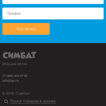
Жду звонка
Игрушки оптом
+7 (495) 933 27 02
info@igr.ru
© 2018 «Симбат»