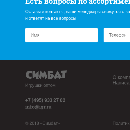
Есть вопросы по ассортиме
Оставьте контакты, наши менеджеры свяжутся с в
и ответят на все вопросы
О комп
Написа
Игрушки оптом
+7 (495) 933 27 02
info@igr.ru
© 2018 «Симбат»
Политик