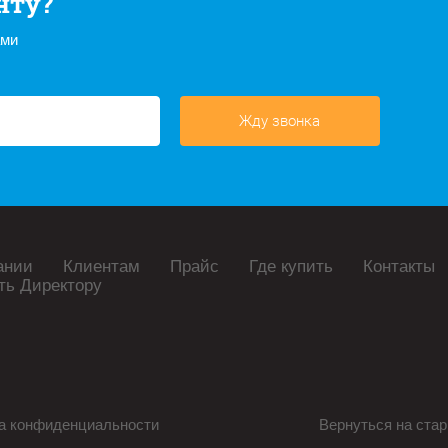
нту?
ами
Жду звонка
ании
Клиентам
Прайс
Где купить
Контакты
ть Директору
а конфиденциальности
Вернуться на стар