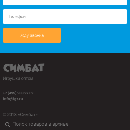
Жду звонка
Игрушки оптом
+7 (495) 933 27 02
info@igr.ru
© 2018 «Симбат»